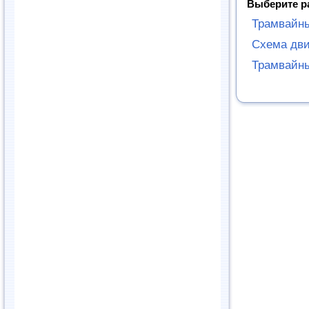
Выберите р
Трамвайн
Схема дви
Трамвайны