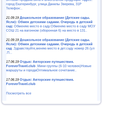
город Екатеринбург, улица Данилы Зверева, 31Р
Телефон:..
21.09.19
Дошкольное образование (Детские сады.
Ясли): Обмен детскими садами. Очередь в детский
сад:
Обменяю место в саду.Обменяю место в саду МОУ
СОШ 21 на вагонном (оборонная 6) на место в 131..
21.09.19
Дошкольное образование (Детские сады.
Ясли): Обмен детскими садами. Очередь в детский
сад
.Здравствуйте,меняю место в дет.саду номер 26 (ул
.П...
17.06.19
Отдых: Авторские путешествия.
ForeverTravel.club
.Мини-группы (6-10 человек)Новые
маршруты и городаОптимальное сочетание..
17.06.19
Отдых: Авторские путешествия.
ForeverTravel.club
Посмотреть все