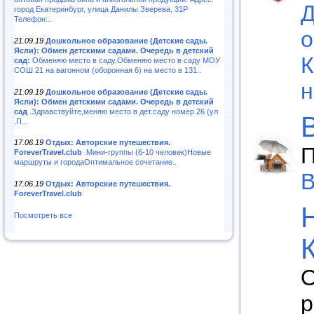
Д
город Екатеринбург, улица Данилы Зверева, 31Р
Телефон:..
о
21.09.19
Дошкольное образование (Детские сады.
Ясли): Обмен детскими садами. Очередь в детский
К
сад:
Обменяю место в саду.Обменяю место в саду МОУ
СОШ 21 на вагонном (оборонная 6) на место в 131..
н
21.09.19
Дошкольное образование (Детские сады.
Ясли): Обмен детскими садами. Очередь в детский
сад
.Здравствуйте,меняю место в дет.саду номер 26 (ул
.П...
17.06.19
Отдых: Авторские путешествия.
П
ForeverTravel.club
.Мини-группы (6-10 человек)Новые
маршруты и городаОптимальное сочетание..
В
17.06.19
Отдых: Авторские путешествия.
ForeverTravel.club
Посмотреть все
О
р