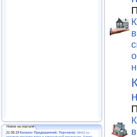
П
К
в
с
о
н
П
К
Новое на портале
в
21.09.19
Каталог Предприятий: Торговля:
Vino1.ru -
оптовая продажа вина и алкогольной продукции. Адрес: