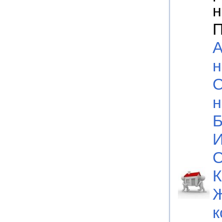
н
П
А
н
О
н
Б
И
О
К
к