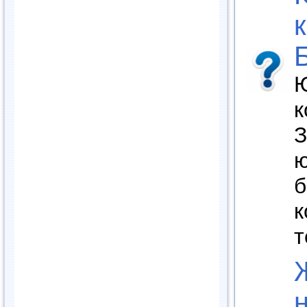
Ю
к
З
ю
б
к
т