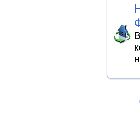
В
к
н