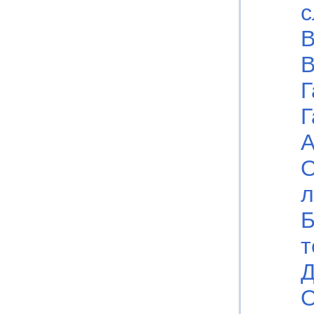
с
В
В
Г
Г
А
О
л
Б
т
Д
О