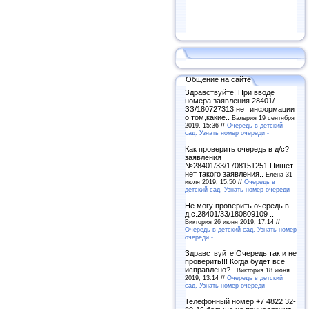
Общение на сайте
Здравствуйте! При вводе
номера заявления 28401/
ЗЗ/180727313 нет информации
о том,какие..
Валерия 19 сентября
2019, 15:36 //
Очередь в детский
сад. Узнать номер очереди -
Как проверить очередь в д/с?
заявления
№28401/33/1708151251 Пишет
нет такого заявления..
Елена 31
июля 2019, 15:50 //
Очередь в
детский сад. Узнать номер очереди -
Не могу проверить очередь в
д.с.28401/33/180809109 ..
Виктория 26 июня 2019, 17:14 //
Очередь в детский сад. Узнать номер
очереди -
Здравствуйте!Очередь так и не
проверить!!! Когда будет все
исправлено?..
Виктория 18 июня
2019, 13:14 //
Очередь в детский
сад. Узнать номер очереди -
Телефонный номер +7 4822 32-