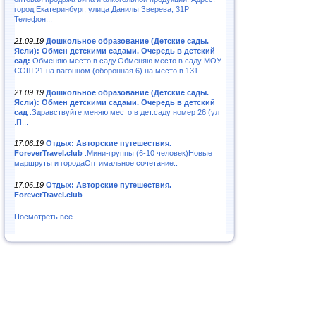
город Екатеринбург, улица Данилы Зверева, 31Р
Телефон:..
21.09.19
Дошкольное образование (Детские сады.
Ясли): Обмен детскими садами. Очередь в детский
сад:
Обменяю место в саду.Обменяю место в саду МОУ
СОШ 21 на вагонном (оборонная 6) на место в 131..
21.09.19
Дошкольное образование (Детские сады.
Ясли): Обмен детскими садами. Очередь в детский
сад
.Здравствуйте,меняю место в дет.саду номер 26 (ул
.П...
17.06.19
Отдых: Авторские путешествия.
ForeverTravel.club
.Мини-группы (6-10 человек)Новые
маршруты и городаОптимальное сочетание..
17.06.19
Отдых: Авторские путешествия.
ForeverTravel.club
Посмотреть все