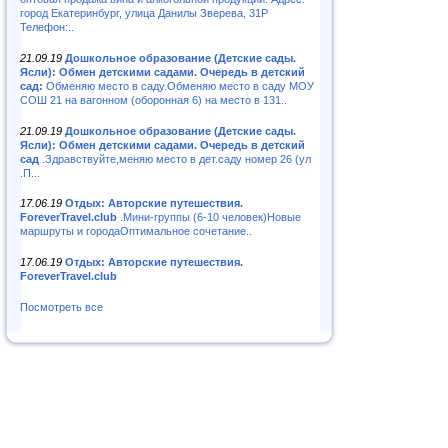
город Екатеринбург, улица Данилы Зверева, 31Р
Телефон:..
21.09.19
Дошкольное образование (Детские сады.
Ясли): Обмен детскими садами. Очередь в детский
сад:
Обменяю место в саду.Обменяю место в саду МОУ
СОШ 21 на вагонном (оборонная 6) на место в 131..
21.09.19
Дошкольное образование (Детские сады.
Ясли): Обмен детскими садами. Очередь в детский
сад
.Здравствуйте,меняю место в дет.саду номер 26 (ул
.П...
17.06.19
Отдых: Авторские путешествия.
ForeverTravel.club
.Мини-группы (6-10 человек)Новые
маршруты и городаОптимальное сочетание..
17.06.19
Отдых: Авторские путешествия.
ForeverTravel.club
Посмотреть все