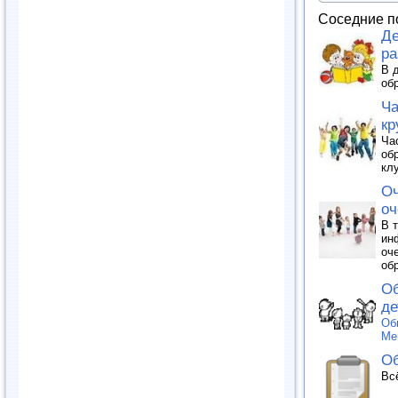
Соседние п
Де
ра
В 
об
Ча
кр
Ча
об
кл
Оч
оч
В 
ин
оч
об
Об
де
Об
Ме
Об
Вс