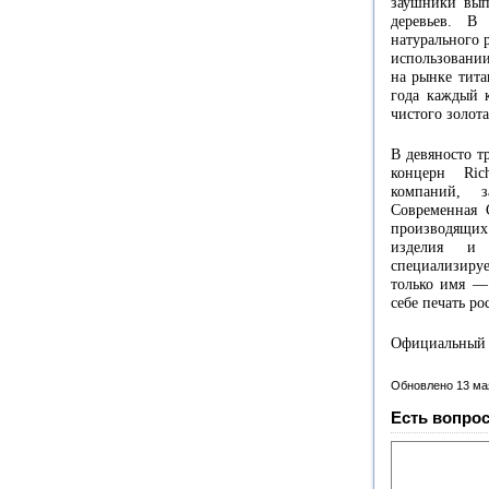
заушники вып
деревьев. В
натурального 
использовании
на рынке тита
года каждый к
чистого золот
В девяносто т
концерн Ric
компаний, з
Современная C
производящих
изделия и 
специализиру
только имя — 
себе печать ро
Официальный с
Обновлено 13 ма
Есть вопрос