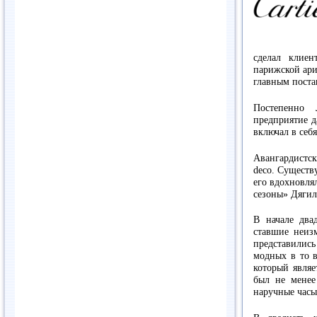
сделал клиен
парижской ари
главным пост
Постепенно 
предприятие д
включал в себ
Авангардистск
deco. Существ
его вдохновля
сезоны» Дягил
В начале двад
ставшие неиз
представились
модных в то в
который являе
был не менее
наручные часы