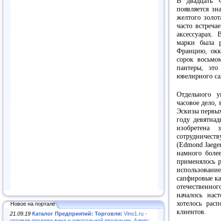
В двадцать ч
появляется зн
желтого золот
часто встреча
аксессуарах.
марки была р
Францию, окк
сорок восьмо
пантеры, это
ювелирного са
Отдельного у
часовое дело,
Эскизы первых
году девятнад
изобретена 
сотрудничес
(Edmond Jaeger
намного боле
применялось р
использован
сапфировые ка
отечественно
началось нас
хотелось рас
Новое на портале
клиентов.
21.09.19
Каталог Предприятий: Торговля:
Vino1.ru -
оптовая продажа вина и алкогольной продукции. Адрес: