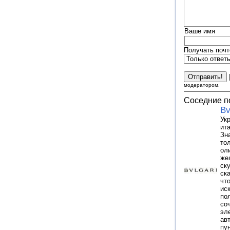
Ваше имя
Получать почт
модератором.
Соседние п
Bv
Ук
ит
Зн
то
ол
же
ск
ска
чт
ис
по
со
эл
ав
пу