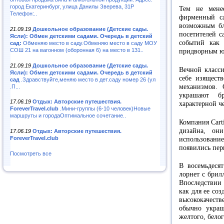
город Екатеринбург, улица Данилы Зверева, 31Р
Тем не мене
Телефон:..
фирменный са
возможным бл
21.09.19
Дошкольное образование (Детские сады.
посетителей с
Ясли): Обмен детскими садами. Очередь в детский
событий как 
сад:
Обменяю место в саду.Обменяю место в саду МОУ
СОШ 21 на вагонном (оборонная 6) на место в 131..
придворным юв
21.09.19
Дошкольное образование (Детские сады.
Вечной класси
Ясли): Обмен детскими садами. Очередь в детский
себе изящест
сад
.Здравствуйте,меняю место в дет.саду номер 26 (ул
механизмов. 
.П...
украшают б
17.06.19
Отдых: Авторские путешествия.
характерной че
ForeverTravel.club
.Мини-группы (6-10 человек)Новые
маршруты и городаОптимальное сочетание..
Компания Cart
дизайна, он
17.06.19
Отдых: Авторские путешествия.
ForeverTravel.club
использование
появились перв
Посмотреть все
В восемьдеся
лорнет с брил
Впоследствии 
как для ее со
высококачест
обычно украш
желтого, бело