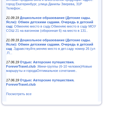
город Екатеринбург, улица Данилы Зверева, 31Р
Телефон:..
21.09.19
Дошкольное образование (Детские сады.
Ясли): Обмен детскими садами. Очередь в детский
сад:
Обменяю место в саду.Обменяю место в саду МОУ
СОШ 21 на вагонном (оборонная 6) на место в 131..
21.09.19
Дошкольное образование (Детские сады.
Ясли): Обмен детскими садами. Очередь в детский
сад
.Здравствуйте,меняю место в дет.саду номер 26 (ул
.П...
17.06.19
Отдых: Авторские путешествия.
ForeverTravel.club
.Мини-группы (6-10 человек)Новые
маршруты и городаОптимальное сочетание..
17.06.19
Отдых: Авторские путешествия.
ForeverTravel.club
Посмотреть все