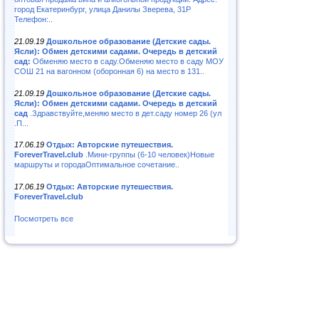
город Екатеринбург, улица Данилы Зверева, 31Р
Телефон:..
21.09.19
Дошкольное образование (Детские сады.
Ясли): Обмен детскими садами. Очередь в детский
сад:
Обменяю место в саду.Обменяю место в саду МОУ
СОШ 21 на вагонном (оборонная 6) на место в 131..
21.09.19
Дошкольное образование (Детские сады.
Ясли): Обмен детскими садами. Очередь в детский
сад
.Здравствуйте,меняю место в дет.саду номер 26 (ул
.П...
17.06.19
Отдых: Авторские путешествия.
ForeverTravel.club
.Мини-группы (6-10 человек)Новые
маршруты и городаОптимальное сочетание..
17.06.19
Отдых: Авторские путешествия.
ForeverTravel.club
Посмотреть все