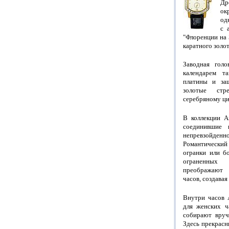
Др
ок
од
с 
"Флоренции на 
каратного золот
Заводная голо
календарем т
платины и за
золотые ст
серебряному ци
В коллекции A
соединившие 
непревзойд
Романтический
огранки или б
ограненных
преображают 
часов, создава
Внутри часов 
для женских ч
собирают вруч
Здесь прекрасн