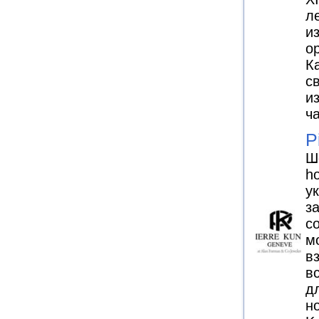
л
и
о
К
с
и
ч
P
Ш
ho
у
з
с
м
в
в
д
н