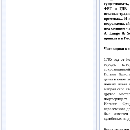
существовать, 
ФРГ и ГДР. Н
вековые тради
временах... И
возрождена, ей
под солнцем - 
А. Lange & So
пришла и в Ро
Часовщики в с
1785 год от Ро
городе, ко
сокровищницей
Иоганн Христ
делал в юном во
почему начал 
выбрал себе ст
другое - мастер
подтверждает
Иоганна Фри
королевского д
был известен
кулибиных на д
Когда тесть по