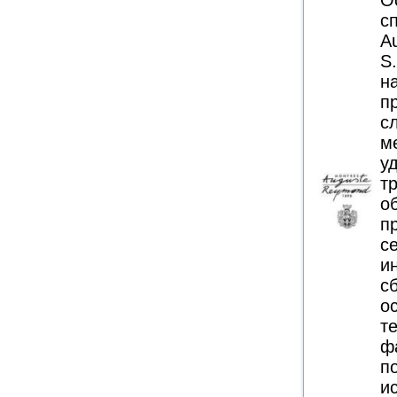
О
с
A
S
н
п
с
м
у
т
о
п
с
и
с
о
т
ф
п
и