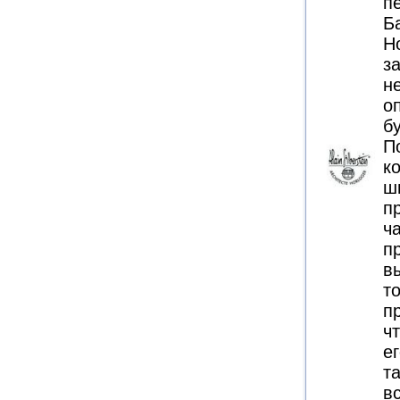
п
Б
Н
з
н
о
б
П
к
ш
п
ч
п
в
т
п
ч
ег
т
в