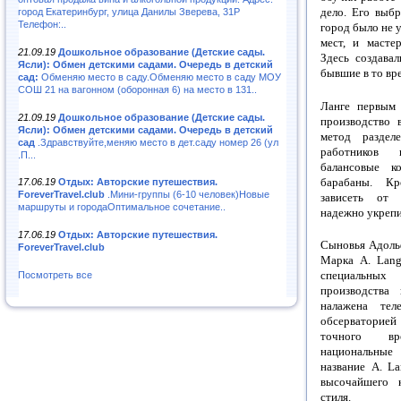
дело. Его выбр
город Екатеринбург, улица Данилы Зверева, 31Р
Телефон:..
город было не 
мест, и мастер
21.09.19
Дошкольное образование (Детские сады.
Здесь создава
Ясли): Обмен детскими садами. Очередь в детский
бывшие в то вр
сад:
Обменяю место в саду.Обменяю место в саду МОУ
СОШ 21 на вагонном (оборонная 6) на место в 131..
Ланге первым 
21.09.19
Дошкольное образование (Детские сады.
производство 
Ясли): Обмен детскими садами. Очередь в детский
метод раздел
сад
.Здравствуйте,меняю место в дет.саду номер 26 (ул
работников 
.П...
балансовые к
барабаны. Кр
17.06.19
Отдых: Авторские путешествия.
ForeverTravel.club
.Мини-группы (6-10 человек)Новые
зависеть от 
маршруты и городаОптимальное сочетание..
надежно укрепи
17.06.19
Отдых: Авторские путешествия.
Сыновья Адольф
ForeverTravel.club
Марка A. Lang
специальных
Посмотреть все
производства
налажена тел
обсерваторией 
точного вр
национальные
название A. L
высочайшего к
стиля.