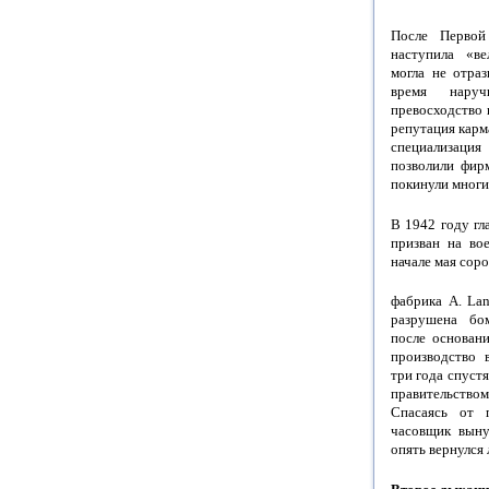
После Первой
наступила «ве
могла не отраз
время нару
превосходство 
репутация карм
специализаци
позволили фир
покинули многие
В 1942 году гл
призван на во
начале мая соро
фабрика А. La
разрушена бо
после основани
производство 
три года спуст
правительство
Спасаясь от п
часовщик выну
опять вернулся 