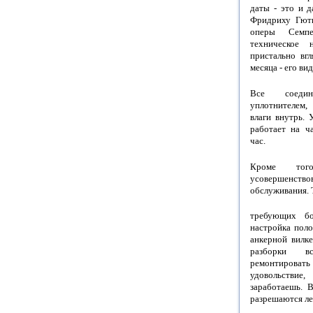
даты - это и 
Фридриху Гютк
оперы Семпе
техническое 
пристально вгл
месяца - его вид
Все соедин
уплотнителем
влаги внутрь. 
работает на ч
час.
Кроме тог
усовершенст
обслуживания. 
требующих бо
настройка пол
анкерной вилке
разборки в
ремонтировать
удовольствие
заработаешь. 
разрешаются ле