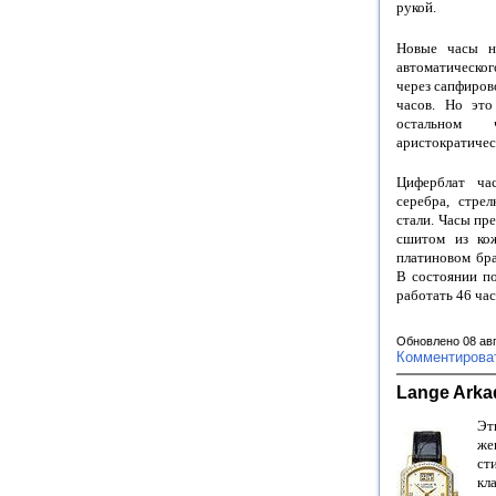
рукой.
Новые часы на
автоматическо
через сапфиров
часов. Но это
остальном 
аристократичес
Циферблат час
серебра, стре
стали. Часы пр
сшитом из кож
платиновом бра
В состоянии по
работать 46 час
Обновлено 08 ав
Комментирова
Lange Arka
Эт
же
с
кл