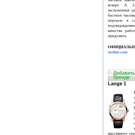
вскоре А. L
заслуженная уд
бастион часовы
перешло в со
подтверждени
качества раб
придумать.
ОФИЦИАЛЬН
soehne.com
Добавить
бренде
Lange 1
массивного сер