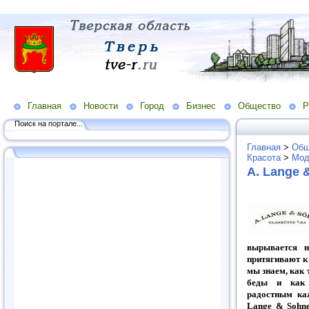
Главная
Новости
Город
Бизнес
Общество
Р
Поиск на портале...
Главная
>
Общ
Красота
>
Мод
A. Lange 
вырывается н
притягивают к 
мы знаем, как 
беды и как 
радостным ка
Lange & Sohne