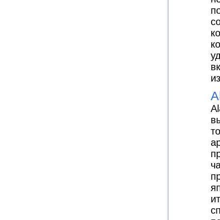
по
с
к
к
у
в
и
A
Al
в
т
а
п
ч
п
я
и
с