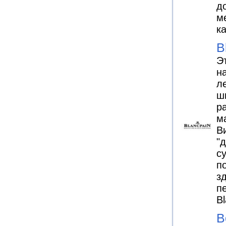
д
м
к
B
Э
н
л
ш
р
м
Ви
"
с
п
з
п
B
B