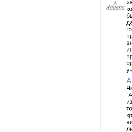
«
к
б
д
го
п
в
и
п
о
у
A
Ч
"
и
т
к
в
л