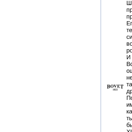
Ш
п
п
Е
т
с
в
р
И
В
о
н
та
д
П
и
к
т
б
XI