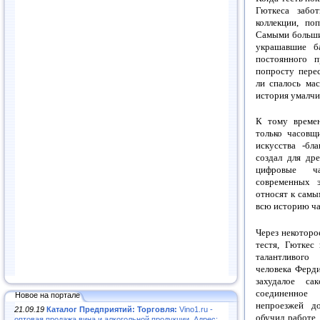
Гюткеса забот
коллекции, по
Самыми больши
украшавшие б
постоянного 
попросту перес
ли спалось ма
история умалчив
К тому време
только часовщи
искусства -бл
создал для др
цифровые ча
современных э
относят к самы
всю историю ча
Через некоторо
тестя, Гюткес
талантливого
человека Ферд
захудалое сак
соединенно
Новое на портале
непроезжей до
21.09.19
Каталог Предприятий: Торговля:
Vino1.ru -
обучил работе 
оптовая продажа вина и алкогольной продукции. Адрес: