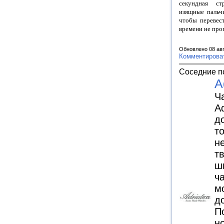
секундная стр
изящные пальчи
чтобы перевес
времени не про
Обновлено 08 ав
Комментирова
Соседние п
A
Ч
Ad
д
то
н
т
ш
ч
м
д
П
н