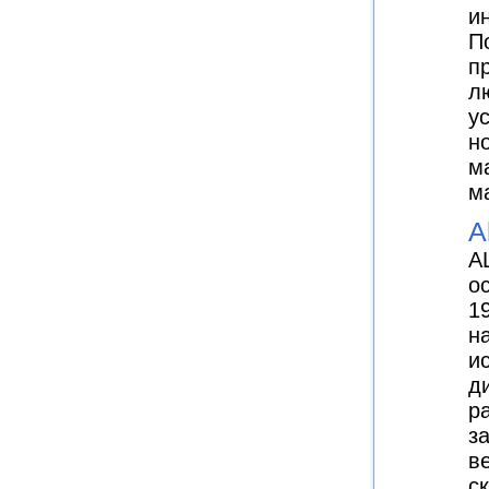
и
П
п
л
у
н
м
м
A
A
о
1
н
и
д
р
з
в
с