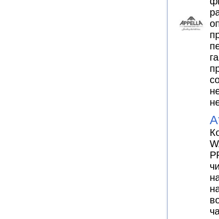
ф
р
о
п
п
г
п
с
н
н
A
К
W
P
ч
н
н
в
ч