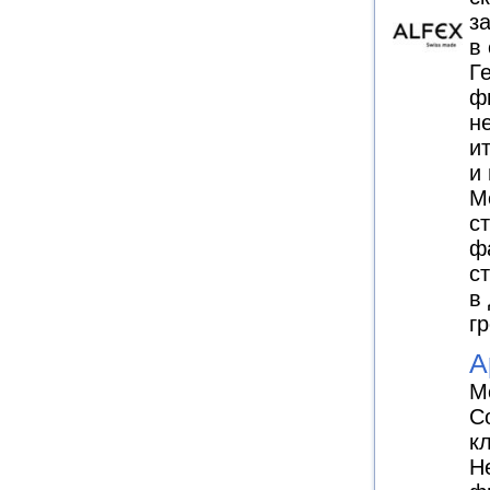
з
в
Г
ф
н
и
и
Me
с
ф
с
в
г
A
М
С
к
Н