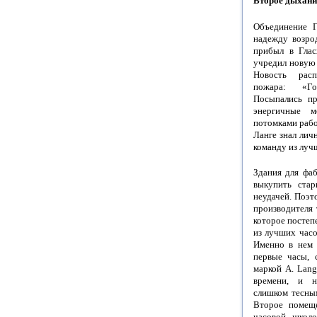
Второе дыхани
Объединение Г
надежду возро
прибыл в Глас
учредил новую
Новость расп
пожара: «Го
Посыпались пр
энергичные м
потомками рабо
Ланге знал личн
команду из луч
Здания для фаб
выкупить ста
неудачей. Поэт
производителя 
которое постеп
из лучших часо
Именно в нем 
первые часы, 
маркой А. Lan
времени, и н
слишком тесны
Второе помещ
часовой школ