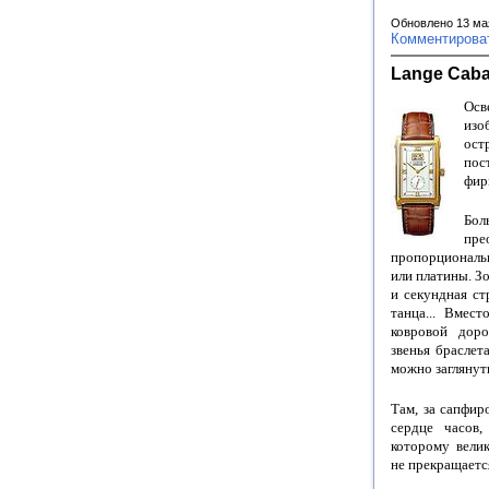
Обновлено 13 ма
Комментирова
Lange Caba
Осв
изо
ост
пос
фир
Бол
пр
пропорциональ
или платины. З
и секундная ст
танца... Вмес
ковровой дор
звенья браслета
можно заглянуть
Там, за сапфир
сердце часов,
которому велик
не прекращается