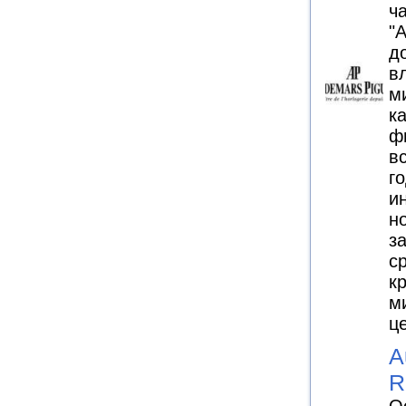
ч
"
д
в
м
к
ф
в
го
и
н
з
с
к
м
ц
A
R