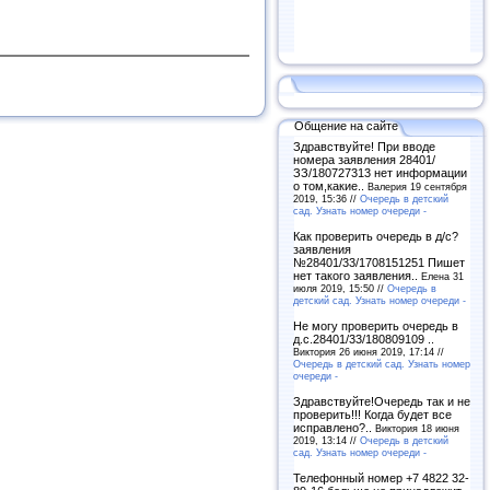
Общение на сайте
Здравствуйте! При вводе
номера заявления 28401/
ЗЗ/180727313 нет информации
о том,какие..
Валерия 19 сентября
2019, 15:36 //
Очередь в детский
сад. Узнать номер очереди -
Как проверить очередь в д/с?
заявления
№28401/33/1708151251 Пишет
нет такого заявления..
Елена 31
июля 2019, 15:50 //
Очередь в
детский сад. Узнать номер очереди -
Не могу проверить очередь в
д.с.28401/33/180809109 ..
Виктория 26 июня 2019, 17:14 //
Очередь в детский сад. Узнать номер
очереди -
Здравствуйте!Очередь так и не
проверить!!! Когда будет все
исправлено?..
Виктория 18 июня
2019, 13:14 //
Очередь в детский
сад. Узнать номер очереди -
Телефонный номер +7 4822 32-