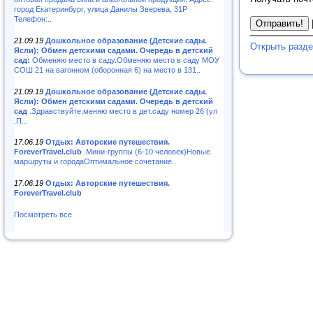
город Екатеринбург, улица Данилы Зверева, 31Р
Телефон:..
21.09.19
Дошкольное образование (Детские сады.
Открыть разд
Ясли): Обмен детскими садами. Очередь в детский
сад:
Обменяю место в саду.Обменяю место в саду МОУ
СОШ 21 на вагонном (оборонная 6) на место в 131..
21.09.19
Дошкольное образование (Детские сады.
Ясли): Обмен детскими садами. Очередь в детский
сад
.Здравствуйте,меняю место в дет.саду номер 26 (ул
.П...
17.06.19
Отдых: Авторские путешествия.
ForeverTravel.club
.Мини-группы (6-10 человек)Новые
маршруты и городаОптимальное сочетание..
17.06.19
Отдых: Авторские путешествия.
ForeverTravel.club
Посмотреть все