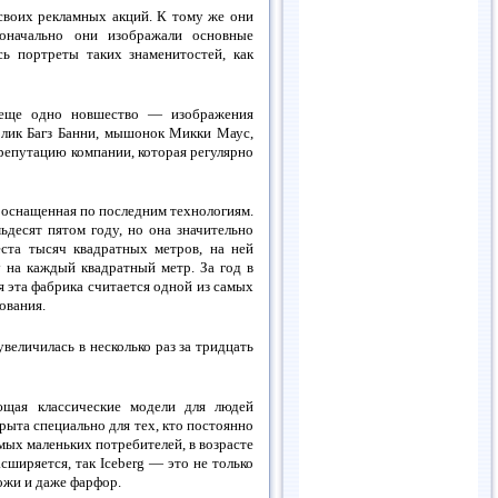
 своих рекламных акций. К тому же они
оначально они изображали основные
сь портреты таких знаменитостей, как
g еще одно новшество — изображения
олик Багз Банни, мышонок Микки Маус,
 репутацию компании, которая регулярно
 оснащенная по последним технологиям.
десят пятом году, но она значительно
ста тысяч квадратных метров, на ней
 на каждый квадратный метр. За год в
 эта фабрика считается одной из самых
ования.
увеличилась в несколько раз за тридцать
ющая классические модели для людей
крыта специально для тех, кто постоянно
амых маленьких потребителей, в возрасте
ширяется, так Iceberg — это не только
кожи и даже фарфор.