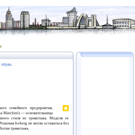
е
 обувь
кого семейного предприятия,
a Marchini) — основательница
ивного стиля из трикотажа. Модели ее
ешения Iceberg не могли оставаться без
ботки трикотажа.