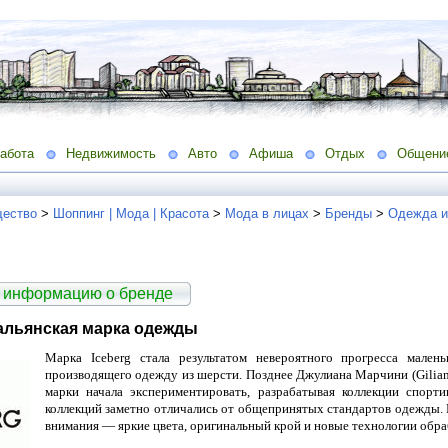
абота
Недвижимость
Авто
Афиша
Отдых
Общени
ество
>
Шоппинг | Мода | Красота
>
Мода в лицах
>
Бренды
>
Одежда и
 информацию о бренде
тальянская марка одежды
Марка Iceberg стала результатом невероятного прогресса малень
производящего одежду из шерсти. Позднее Джулиана Марчини (Gilian
марки начала экспериментировать, разрабатывая коллекции спорт
коллекций заметно отличались от общепринятых стандартов одежды. Р
внимания — яркие цвета, оригинальный крой и новые технологии обра