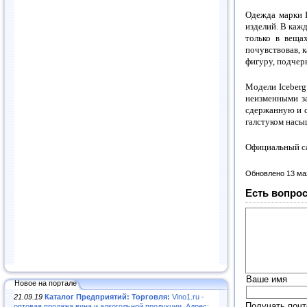
Одежда марки I
изделий. В каж
только в веща
почувствовав, к
фигуру, подчер
Модели Iceber
неизменными з
сдержанную и с
галстуком насы
Официальный са
Обновлено 13 ма
Есть вопрос
Ваше имя
Новое на портале
21.09.19
Каталог Предприятий: Торговля:
Vino1.ru -
Получать почт
оптовая продажа вина и алкогольной продукции. Адрес: