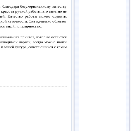
т благодаря безукоризненному качеству
 красота ручной работы, это заметно не
ией. Качество работы можно оценить,
одной неточности. Она идеально облегает
тся такой популярностью.
игинальных принтов, которые остаются
изводимой маркой, всегда можно найти
 к вашей фигуре, сочетающийся с ярким