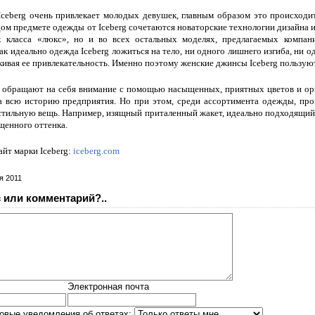
ceberg очень привлекает молодых девушек, главным образом это происходи
дом предмете одежды от Iceberg сочетаются новаторские технологии дизайна и
х класса «люкс», но и во всех остальных моделях, предлагаемых компан
ак идеально одежда Iceberg ложиться на тело, ни одного лишнего изгиба, ни 
кивая ее привлекательность. Именно поэтому женские джинсы Iceberg пользую
g обращают на себя внимание с помощью насыщенных, приятных цветов и ор
а всю историю предприятия. Но при этом, среди ассортимента одежды, про
тильную вещь. Например, изящный приталенный жакет, идеально подходящий
щенного оттенка.
йт марки Iceberg:
iceberg.com
я 2011
 или комментарий?..
Электронная почта
овые уведомления об ответах: