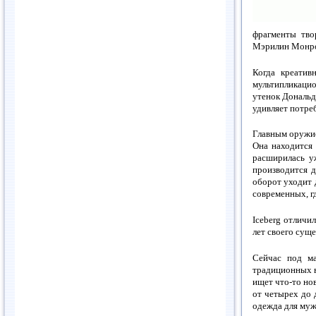
фрагменты тво
Мэрилин Монро
Когда креатив
мультипликаци
утенок Дональд
удивляет потре
Главным оружие
Она находится 
расширилась у
производится 
оборот уходит 
современных, г
Iceberg отличил
лет своего сущ
Сейчас под ма
традиционных вз
ищет что-то нов
от четырех до 
одежда для мужч