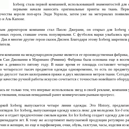
Iceberg стала первой компанией, использовавшей знаменитостей для
первыми начали наносить оригинальные принты на ткань. Перв
рчества короля поп-арта Энди Уорхола, затем уже на метериалах появили
 и Аль Капоне.
ным директором компании стал Паоло Джерани, он открыл для Iceber
онных героев, ставшие очень популярными. С футболок марки улыбались кр
 Дак и многие другие герои сказок Диснея. Благодаря этому Iceberg закрепила
бителя.
м компании на международном рынке является ее производственная фабрика,
в Сан Джованни в Маринано (Римини). Фабрика была основана еще в восемь
же к девяносто пятому году. В наше время ее площадь составляет четыре
до четырехсот тысяч предметов одежды одновременно, то есть по предмету
до двухсот тысяч килограммов пряжи и двух миллионов метров ткани. Сегодня
де качество ручной работы искусно сочетается с точностью новейшего оборуд
ась не только тем, что впервые использовала звезд в своей рекламе, компания 
ествования, показав невиданный ранее коммерческим рынкам прогресс.
ркой Iceberg выпускается четыре линии одежды. Это History, предлага
глядов. Ice Iceberg, выпускающая одежду класса люкс для молодежи. Ice-J от
ое и отдает предпочтение смелым идеям. Ice Ice Iceberg создает одежду для с
двенадцати лет. К тому же ассортимент выпускаемой продукции регулярно рас
ин и женщин, но еще и парфюмерия, очки, обувь, галстуки, часы, изделия из 