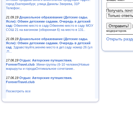
город Екатеринбург, улица Данилы Зверева, 31Р
Телефон:..
Получать почт
21.09.19
Дошкольное образование (Детские сады.
Ясли): Обмен детскими садами. Очередь в детский
сад:
Обменяю место в саду.Обменяю место в саду МОУ
СОШ 21 на вагонном (оборонная 6) на место в 131..
модератором.
Открыть разд
21.09.19
Дошкольное образование (Детские сады.
Ясли): Обмен детскими садами. Очередь в детский
сад
.Здравствуйте,меняю место в дет.саду номер 26 (ул
.П...
17.06.19
Отдых: Авторские путешествия.
ForeverTravel.club
.Мини-группы (6-10 человек)Новые
маршруты и городаОптимальное сочетание..
17.06.19
Отдых: Авторские путешествия.
ForeverTravel.club
Посмотреть все