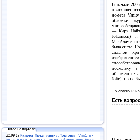
В начале 2006
приглашенного
номера Vanity
обложке жу
многообещающ
— Киру Найтли
Johansson) 
МакАдамс отк
была снята. Н
сильной кр
изображением
способствовал
поскольку в
обнаженных а
Jolie), но не 
Обновлено 13 ма
Есть вопрос
Новое на портале
21.09.19
Каталог Предприятий: Торговля:
Vino1.ru -
Ваше имя
оптовая продажа вина и алкогольной продукции. Адрес: